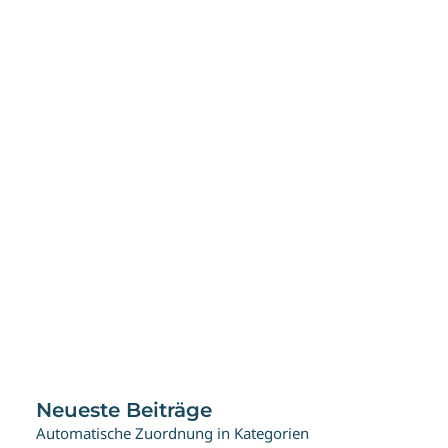
Stets aktuelle Preise! Durch die Anbindung
an Ihre Datenbank/Ihr System können
Preise tagesaktuell gehalten werden.
by a5jsadm
Neueste Beiträge
Automatische Zuordnung in Kategorien