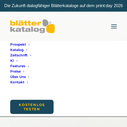
Die Zukunft dialogfähiger Blätterkataloge auf dem priint:day 2026
Prospekt
Katalog
Zeitschrift
KI
Features
Preise
Über Uns
Kontakt
E-Commerce
KOSTENLOS
TESTEN