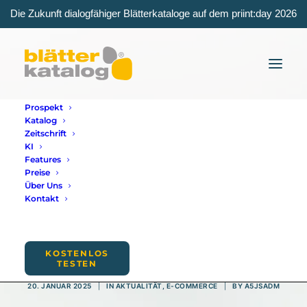
Die Zukunft dialogfähiger Blätterkataloge auf dem priint:day 2026
Prospekt
Katalog
Zeitschrift
KI
Features
Preise
Über Uns
Kontakt
Dynamische
Preisauszeichnunge
KOSTENLOS
TESTEN
20. JANUAR 2025
|
IN
AKTUALITÄT
,
E-COMMERCE
|
BY
A5JSADM