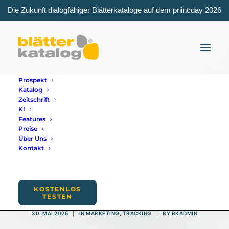
Die Zukunft dialogfähiger Blätterkataloge auf dem priint:day 2026
Prospekt
Katalog
Zeitschrift
KI
Features
Preise
Über Uns
Kontakt
Google Tag
Manager
KOSTENLOS
TESTEN
30. MAI 2025
|
IN
MARKETING
,
TRACKING
|
BY
BKADMIN