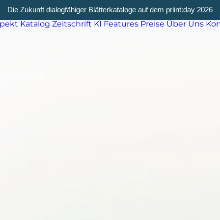
Die Zukunft dialogfähiger Blätterkataloge auf dem priint:day 2026
spekt
Katalog
Zeitschrift
KI
Features
Preise
Über Uns
Kon