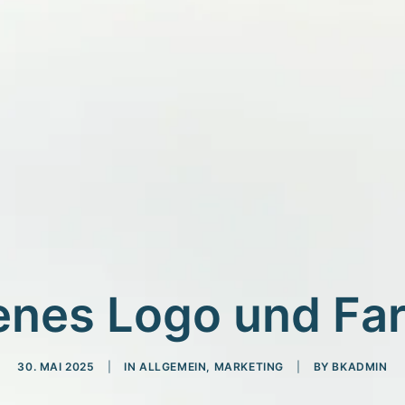
enes Logo und Fa
30. MAI 2025
|
IN
ALLGEMEIN
,
MARKETING
|
BY
BKADMIN