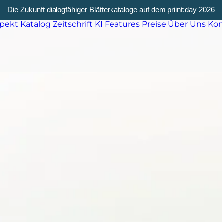
Die Zukunft dialogfähiger Blätterkataloge auf dem priint:day 2026
spekt
Katalog
Zeitschrift
KI
Features
Preise
Über Uns
Kon