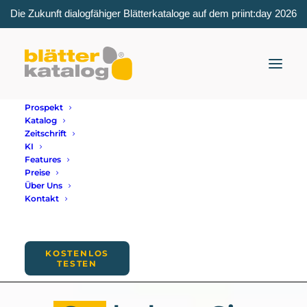
Die Zukunft dialogfähiger Blätterkataloge auf dem priint:day 2026
Prospekt
Katalog
Zeitschrift
KI
Features
Preise
Über Uns
Kontakt
KOSTENLOS
1 MONAT TESTEN
TESTEN