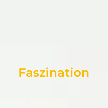
F
a
s
z
i
n
a
t
i
o
n